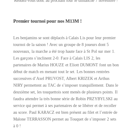
Rendez-vous donc au prochain tour le dimanche 7 novembre !
Premier tournoi pour nos M13M !
Les benjamins se sont déplacés à Calais Lis pour leur premier
tournoi de la saison ! Avec un groupe de 8 joueurs dont 5
nouveaux, la marche a été trop haute face à St Pol sur mer 1.
Les garçons s’inclinent 2-0. Face à Calais LIS 2, les
partenaires de Marius HOUZE et Eliott DUMONT font un bon
début de match en menant tout le set. Les bonnes rentrées
successives d’Axel PRUVOST, Albert KRIZEK et Arthus
NIRY permettent au TAC de s’imposer tranquillement. Dans le
deuxième set, les touquettois sont menés de plusieurs points. Il
faudra attendre la très bonne série de Robin PRZYBYLSKI au
service qui permet à ses partenaires de se libérer et de recoller
au score. Paul KARACZ est bien présent au filet et l’entrée de
Malone TERRASSON permet au Touquet de s’imposer 2 sets
à 0 !