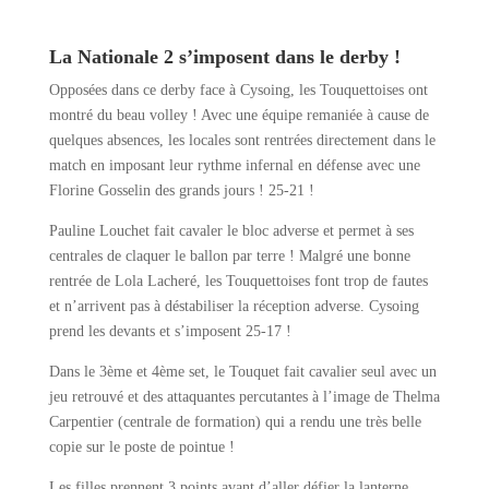
La Nationale 2 s’imposent dans le derby !
Opposées dans ce derby face à Cysoing, les Touquettoises ont
montré du beau volley ! Avec une équipe remaniée à cause de
quelques absences, les locales sont rentrées directement dans le
match en imposant leur rythme infernal en défense avec une
Florine Gosselin des grands jours ! 25-21 !
Pauline Louchet fait cavaler le bloc adverse et permet à ses
centrales de claquer le ballon par terre ! Malgré une bonne
rentrée de Lola Lacheré, les Touquettoises font trop de fautes
et n’arrivent pas à déstabiliser la réception adverse. Cysoing
prend les devants et s’imposent 25-17 !
Dans le 3ème et 4ème set, le Touquet fait cavalier seul avec un
jeu retrouvé et des attaquantes percutantes à l’image de Thelma
Carpentier (centrale de formation) qui a rendu une très belle
copie sur le poste de pointue !
Les filles prennent 3 points avant d’aller défier la lanterne