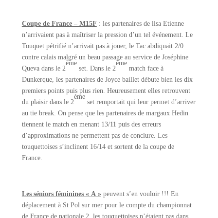
Coupe de France – M15F
: les partenaires de lisa Etienne
n’arrivaient pas à maîtriser la pression d’un tel événement. Le
Touquet pétrifié n’arrivait pas à jouer, le Tac abdiquait 2/0
contre calais malgré un beau passage au service de Joséphine
ème
ème
Queva dans le 2
set. Dans le 2
match face à
Dunkerque, les partenaires de Joyce baillet débute bien les dix
premiers points puis plus rien. Heureusement elles retrouvent
ème
du plaisir dans le 2
set remportait qui leur permet d’arriver
au tie break. On pense que les partenaires de margaux Hedin
tiennent le match en menant 13/11 puis des erreurs
d’approximations ne permettent pas de conclure. Les
touquettoises s’inclinent 16/14 et sortent de la coupe de
France.
Les séniors féminines « A »
peuvent s’en vouloir !!! En
déplacement à St Pol sur mer pour le compte du championnat
de France de nationale 2, les touquettoises n’étaient pas dans