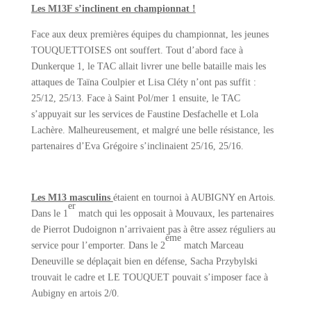
Les M13F s’inclinent en championnat !
Face aux deux premières équipes du championnat, les jeunes
TOUQUETTOISES ont souffert. Tout d’abord face à
Dunkerque 1, le TAC allait livrer une belle bataille mais les
attaques de Taïna Coulpier et Lisa Cléty n’ont pas suffit :
25/12, 25/13. Face à Saint Pol/mer 1 ensuite, le TAC
s’appuyait sur les services de Faustine Desfachelle et Lola
Lachère. Malheureusement, et malgré une belle résistance, les
partenaires d’Eva Grégoire s’inclinaient 25/16, 25/16.
Les M13 masculins
étaient en tournoi à AUBIGNY en Artois.
er
Dans le 1
match qui les opposait à Mouvaux, les partenaires
de Pierrot Dudoignon n’arrivaient pas à être assez réguliers au
ème
service pour l’emporter. Dans le 2
match Marceau
Deneuville se déplaçait bien en défense, Sacha Przybylski
trouvait le cadre et LE TOUQUET pouvait s’imposer face à
Aubigny en artois 2/0.